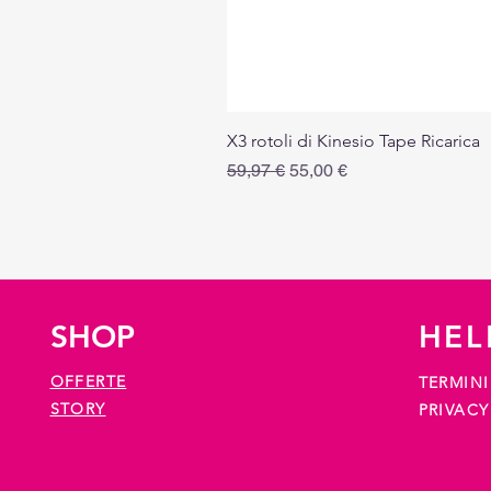
X3 rotoli di Kinesio Tape Ricarica
Prezzo regolare
Prezzo scontato
59,97 €
55,00 €
SHOP
HEL
OFFERTE
TERMINI
STORY
PRIVACY