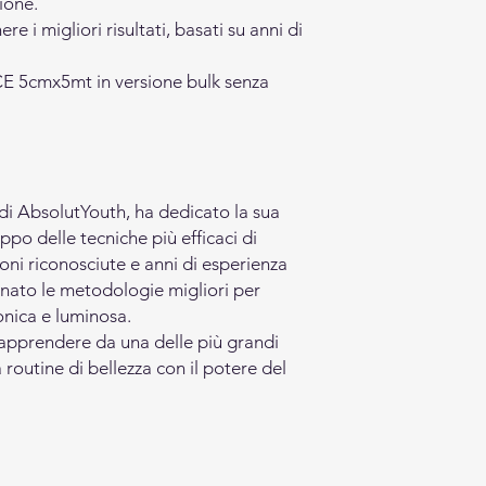
ione.
re i migliori risultati, basati su anni di
i CE 5cmx5mt in versione bulk senza
di AbsolutYouth, ha dedicato la sua
luppo delle tecniche più efficaci di
ioni riconosciute e anni di esperienza
onato le metodologie migliori per
onica e luminosa.
apprendere da una delle più grandi
 routine di bellezza con il potere del