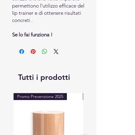
permettono l’utilizzo efficace del
lip trainer e di ottenere risultati
concreti .
Se lo fai funziona !
Tutti i prodotti
Promo Prevenzione 2025
LIBRO DISPONIBILE !